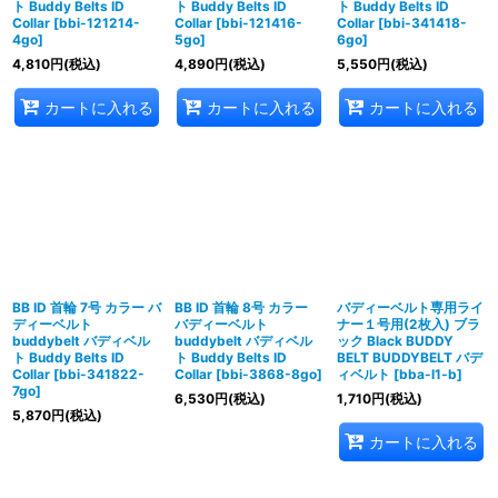
ト Buddy Belts ID
ト Buddy Belts ID
ト Buddy Belts ID
Collar
[
bbi-121214-
Collar
[
bbi-121416-
Collar
[
bbi-341418-
4go
]
5go
]
6go
]
4,810
円
(税込)
4,890
円
(税込)
5,550
円
(税込)
カートに入れる
カートに入れる
カートに入れる
BB ID 首輪 7号 カラー バ
BB ID 首輪 8号 カラー
バディーベルト専用ライ
ディーベルト
バディーベルト
ナー１号用(2枚入) ブラ
buddybelt バディベル
buddybelt バディベル
ック Black BUDDY
ト Buddy Belts ID
ト Buddy Belts ID
BELT BUDDYBELT バデ
Collar
[
bbi-341822-
Collar
[
bbi-3868-8go
]
ィベルト
[
bba-l1-b
]
7go
]
6,530
円
(税込)
1,710
円
(税込)
5,870
円
(税込)
カートに入れる