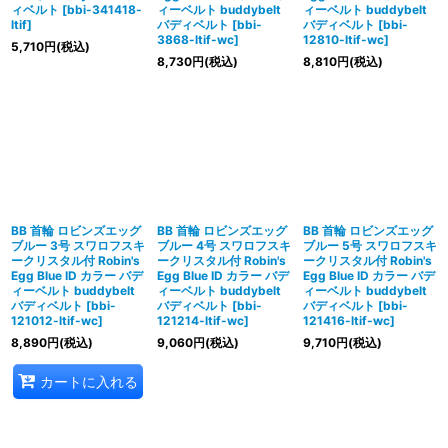
ィベルト
[
bbi-341418-
ィーベルト buddybelt
ィーベルト buddybelt
ltif
]
バディベルト
[
bbi-
バディベルト
[
bbi-
3868-ltif-wc
]
12810-ltif-wc
]
5,710
円
(税込)
8,730
円
(税込)
8,810
円
(税込)
BB 首輪 ロビンズエッグ
BB 首輪 ロビンズエッグ
BB 首輪 ロビンズエッグ
ブルー 3号 スワロフスキ
ブルー 4号 スワロフスキ
ブルー 5号 スワロフスキ
ークリスタル付 Robin's
ークリスタル付 Robin's
ークリスタル付 Robin's
Egg Blue ID カラー バデ
Egg Blue ID カラー バデ
Egg Blue ID カラー バデ
ィーベルト buddybelt
ィーベルト buddybelt
ィーベルト buddybelt
バディベルト
[
bbi-
バディベルト
[
bbi-
バディベルト
[
bbi-
121012-ltif-wc
]
121214-ltif-wc
]
121416-ltif-wc
]
8,890
円
(税込)
9,060
円
(税込)
9,710
円
(税込)
カートに入れる