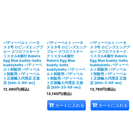
並び順
:
絞り込む
バディーベルト ハーネ
バディーベルト ハーネ
バディーベルト ハーネ
ス 2号 ロビンズエッグブ
ス 2.5号 ロビンズエッグ
ス 3号 ロビンズエッグブ
ルー スワロフスキーク
ブルー スワロフスキー
ルー スワロフスキーク
リスタル6個付 Robin's
クリスタル6個付
リスタル6個付 Robin's
Egg Blue buddy-belts
Robin's Egg Blue
Egg Blue buddy-belts
buddybelts バディーベ
buddy-belts
buddybelts バディーベ
ルト卸販売 バディベル
buddybelts バディーベ
ルト卸販売 バディベル
ト卸販売 バディーベル
ルト卸販売 バディベル
ト卸販売 バディーベル
ト正規輸入代理店 正規
ト卸販売 バディーベル
ト正規輸入代理店 正規
店
[
bbh-2-ltif-wc
]
ト正規輸入代理店 正規
店
[
bbh-3-ltif-wc
]
店
[
bbh-25-ltif-wc
]
12,490
円
(税込)
13,790
円
(税込)
13,140
円
(税込)
カートに入れる
カートに入れる