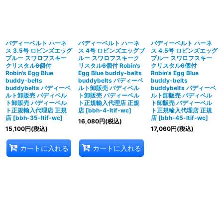
バディーベルト ハーネ
バディーベルト ハーネ
バディーベルト ハーネ
ス 3.5号 ロビンズエッグ
ス 4号 ロビンズエッグブ
ス 4.5号 ロビンズエッグ
ブルー スワロフスキー
ルー スワロフスキーク
ブルー スワロフスキー
クリスタル6個付
リスタル6個付 Robin's
クリスタル6個付
Robin's Egg Blue
Egg Blue buddy-belts
Robin's Egg Blue
buddy-belts
buddybelts バディーベ
buddy-belts
buddybelts バディーベ
ルト卸販売 バディベル
buddybelts バディーベ
ルト卸販売 バディベル
ト卸販売 バディーベル
ルト卸販売 バディベル
ト卸販売 バディーベル
ト正規輸入代理店 正規
ト卸販売 バディーベル
ト正規輸入代理店 正規
店
[
bbh-4-ltif-wc
]
ト正規輸入代理店 正規
店
[
bbh-35-ltif-wc
]
店
[
bbh-45-ltif-wc
]
16,080
円
(税込)
15,100
円
(税込)
17,060
円
(税込)
カートに入れる
カートに入れる