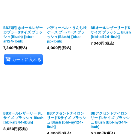
絞り込む
BB2頭引きオールレザー
バディーベルトうんち袋
BBオールレザーリードS
カプラーSサイズ ブラッ
ケース プーパース ブラ
サイズ ブラッシュ Blush
シュ(Blush)
[
bbc-
ッシュ(Blush)
[
bba-
[
bbl-al124-lbuh
]
al124-lbuh
]
pp-lbuh
]
7,340
円
(税込)
7,340
円
(税込)
4,000
円
(税込)
カートに入れる
BBオールレザーリードL
BBアクセントナイロン
BBアクセントナイロン
サイズ ブラッシュ Blush
リードSサイズ ブラッシ
リードLサイズ ブラッシ
[
bbl-al344-lbuh
]
ュ Blush
[
bbl-ny124-
ュ Blush
[
bbl-ny344-
lbuh
]
lbuh
]
8,650
円
(税込)
4,400
円
(税込)
5,380
円
(税込)