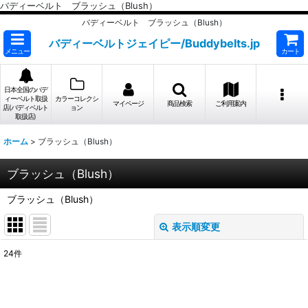
バディーベルト ブラッシュ（Blush）
バディーベルト ブラッシュ（Blush）
バディーベルトジェイピー/Buddybelts.jp
メニュー
カート
日本全国のバデ
ィーベルト取扱
カラーコレクシ
マイページ
商品検索
ご利用案内
店(バディベルト
ョン
取扱店)
ホーム
>
ブラッシュ（Blush）
ブラッシュ（Blush）
ブラッシュ（Blush）
表示順変更
閉じる
24
件
表示数
:
並び順
: