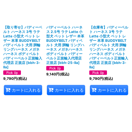
絞り込む
【取り寄せ】バディーベ
バディーベルト ハーネ
【在庫有】バディーベル
ルト ハーネス 3号 ラテ
ス 2.5号 ラテ Latte 小
ト ハーネス 3号 ラテ
Latte 小型犬 ペット レ
型犬 ペット レザー 本革
Latte 小型犬 ペット レ
ザー 本革 BUDDYBELT
BUDDYBELT バディベ
ザー 本革 BUDDYBELT
バディベルト 犬用 胴輪
ルト 犬用 胴輪 リングハ
バディベルト 犬用 胴輪
リングハーネス メガネ
ーネス メガネハーネス
リングハーネス メガネ
ハーネス ボディベルト
ボディベルト バディー
ハーネス ボディベルト
バディーベルト正規輸入
ベルト正規輸入代理店
バディーベルト正規輸入
代理店 正規店
[
bbh-3-
正規店
[
bbh-25-lla
]
代理店 正規店
[
bbh-3-
lla
]
lla
]
9,140
円
(税込)
9,790
円
(税込)
9,790
円
(税込)
カートに入れる
カートに入れる
カートに入れる