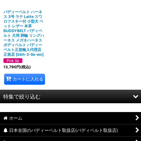
バディーベルト ハーネ
ス 3号 ラテ Latte スワ
ロフスキー付 小型犬 ペ
ット レザー 本革
BUDDYBELT バディベ
ルト 犬用 胴輪 リングハ
ーネス メガネハーネス
ボディベルト バディー
ベルト正規輸入代理店
正規店
[
bbh-3-lla-wc
]
13,790
円
(税込)
カートに入れる
特集で絞り込む
プレミアムコレクション
ホーム
ラグジュアリーコレクション
日本全国のバディーベルト取扱店(バディベルト取扱店)
エリートコレクション