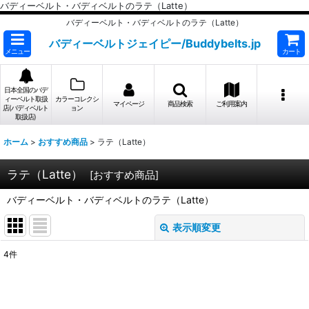
バディーベルト・バディベルトのラテ（Latte）
バディーベルト・バディベルトのラテ（Latte）
バディーベルトジェイピー/Buddybelts.jp
メニュー
カート
日本全国のバデ
ィーベルト取扱
カラーコレクシ
マイページ
商品検索
ご利用案内
店(バディベルト
ョン
取扱店)
ホーム
>
おすすめ商品
>
ラテ（Latte）
ラテ（Latte）
[
おすすめ商品
]
バディーベルト・バディベルトのラテ（Latte）
表示順変更
閉じる
4
件
表示数
:
並び順
: