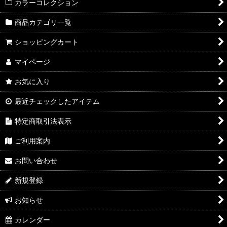
カラーコレクション
シグネチャーコレクション
商品カテゴリ一覧
ショッピングカート
レッド、ブラック、ピンク、ブルー、キャラメル
マイページ
ホワイトキャップ（wahitecap）
お気に入り
ホットピンク（hotpink）
最近チェックしたアイテム
ラテ（Latte）
特定商取引法表示
ムーンウォーク（Moonwalk）
ご利用案内
エメラルド（Emerald）
お問い合わせ
ブラックナイト（Black Knight）
新規登録
ファイヤーボール（Fireball）
お知らせ
ロビンズエッグブルー（Robin's Egg Blue・Tiffurny）
カレンダー