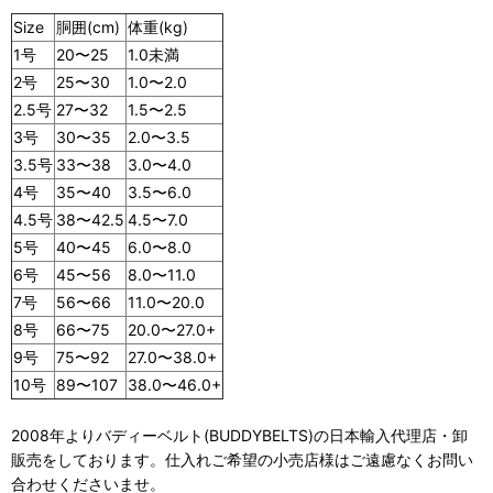
Size
胴囲(cm)
体重
(kg)
1号
20〜25
1.0未満
2号
25〜30
1.0〜2.0
2.5号
27〜32
1.5〜2.5
3号
30〜35
2.0〜3.5
3.5号
33〜38
3.0〜4.0
4号
35〜40
3.5〜6.0
4.5号
38〜42.5
4.5〜7.0
5号
40〜45
6.0〜8.0
6号
45〜56
8.0〜11.0
7号
56〜66
11.0〜20.0
8号
66〜75
20.0〜27.0+
9号
75〜92
27.0〜38.0+
10号
89〜107
38.0〜46.0+
2008年よりバディーベルト(BUDDYBELTS)の日本輸入代理店・卸
販売をしております。仕入れご希望の小売店様はご遠慮なくお問い
合わせくださいませ。