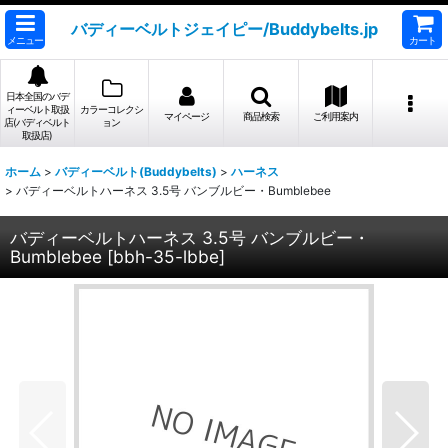
バディーベルトジェイピー/Buddybelts.jp
メニュー
カート
日本全国のバデ
ィーベルト取扱
カラーコレクシ
マイページ
商品検索
ご利用案内
店(バディベルト
ョン
取扱店)
ホーム
>
バディーベルト(Buddybelts)
>
ハーネス
>
バディーベルトハーネス 3.5号 バンブルビー・Bumblebee
バディーベルトハーネス 3.5号 バンブルビー・
Bumblebee
[
bbh-35-lbbe
]