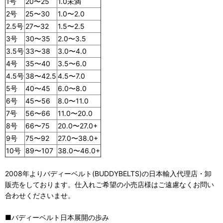
1号
20〜25
1.0未満
2号
25〜30
1.0〜2.0
2.5号
27〜32
1.5〜2.5
3号
30〜35
2.0〜3.5
3.5号
33〜38
3.0〜4.0
4号
35〜40
3.5〜6.0
4.5号
38〜42.5
4.5〜7.0
5号
40〜45
6.0〜8.0
6号
45〜56
8.0〜11.0
7号
56〜66
11.0〜20.0
8号
66〜75
20.0〜27.0+
9号
75〜92
27.0〜38.0+
10号
89〜107
38.0〜46.0+
2008年よりバディーベルト(BUDDYBELTS)の日本輸入代理店・卸
販売をしております。仕入れご希望の小売店様はご遠慮なくお問い
合わせくださいませ。
■バディーベルト日本展開の歩み