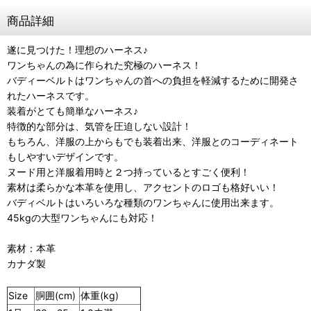
商品詳細
遂に見つけた！理想のハーネス♪
ワンちゃんの為に作られた究極のハーネス！
バディーベルトはワンちゃんの首への負担を軽減するために開発さ
れたハーネスです。
装着がとても簡単なハーネス♪
特徴的な部分は、気管を圧迫しない設計！
もちろん、洋服の上からもでも装着出来、洋服とのコーディネート
もしやすいデザインです。
ヌード用と洋服着用時と２つ持っているとすごく便利！
素材は柔らかな本革を使用し、アクセントのロゴも格好いい！
バディベルトはいろいろな種類のワンちゃんに使用出来ます。
45kgの大型ワンちゃんにも対応！
素材：本革
カナダ製
Size
胴囲(cm)
体重
(kg)