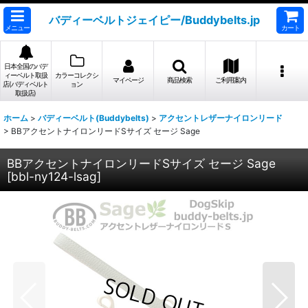
バディーベルトジェイピー/Buddybelts.jp
メニュー
カート
日本全国のバデ
ィーベルト取扱
カラーコレクシ
マイページ
商品検索
ご利用案内
店(バディベルト
ョン
取扱店)
ホーム
>
バディーベルト(Buddybelts)
>
アクセントレザーナイロンリード
>
BBアクセントナイロンリードSサイズ セージ Sage
BBアクセントナイロンリードSサイズ セージ Sage
[
bbl-ny124-lsag
]