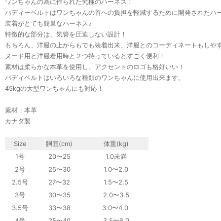
ワンちゃんの為に作られた究極のハーネス！
バディーベルトはワンちゃんの首への負担を軽減するために開発されたハ
装着がとても簡単なハーネス♪
特徴的な部分は、気管を圧迫しない設計！
もちろん、洋服の上からもでも装着出来、洋服とのコーディネートもしや
ヌード用と洋服着用時と２つ持っているとすごく便利！
素材は柔らかな本革を使用し、アクセントのロゴも格好いい！
バディベルトはいろいろな種類のワンちゃんに使用出来ます。
45kgの大型ワンちゃんにも対応！
素材：本革
カナダ製
Size
胴囲(cm)
体重
(kg)
1号
20〜25
1.0未満
2号
25〜30
1.0〜2.0
2.5号
27〜32
1.5〜2.5
3号
30〜35
2.0〜3.5
3.5号
33〜38
3.0〜4.0
4号
35〜40
3.5〜6.0