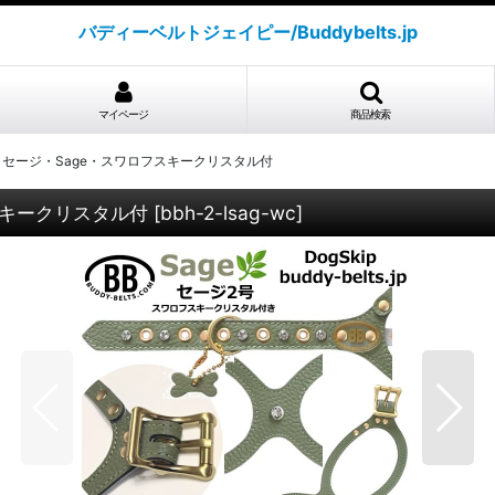
バディーベルトジェイピー/Buddybelts.jp
マイページ
商品検索
 セージ・Sage・スワロフスキークリスタル付
スキークリスタル付
[
bbh-2-lsag-wc
]