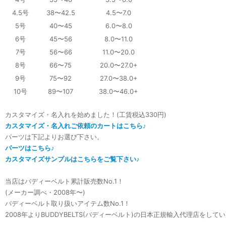
4.5号
38〜42.5
4.5〜7.0
5号
40〜45
6.0〜8.0
6号
45〜56
8.0〜11.0
7号
56〜66
11.0〜20.0
8号
66〜75
20.0〜27.0+
9号
75〜92
27.0〜38.0+
10号
89〜107
38.0〜46.0+
カスタマイズ・名入れを始めました！(工賃税込330円)
カスタマイズ・名入れご依頼のカートはこちら♪
パーツは下記よりお選び下さい。
パーツはこちら♪
カスタマイズサンプルはこちらをご覧下さい♪
当店はバディーベルト累計販売数No.1！
(メーカー調べ・2008年〜)
バディーベルト取り扱いアイテム数No.1！
2008年よりBUDDYBELTS(バディーベルト)の日本正規輸入代理店をして