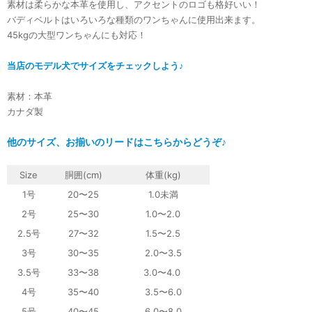
素材は柔らかな本革を使用し、アクセントのロゴも格好いい！
バディベルトはいろいろな種類のワンちゃんに使用出来ます。
45kgの大型ワンちゃんにも対応！
当店のモデル犬でサイズをチェックしよう♪
素材：本革
カナダ製
他のサイズ、お揃いのリードはこちらからどうぞ♪
Size
胴囲(cm)
体重
(kg)
1号
20〜25
1.0未満
2号
25〜30
1.0〜2.0
2.5号
27〜32
1.5〜2.5
3号
30〜35
2.0〜3.5
3.5号
33〜38
3.0〜4.0
4号
35〜40
3.5〜6.0
5号
40〜45
6.0〜8.0