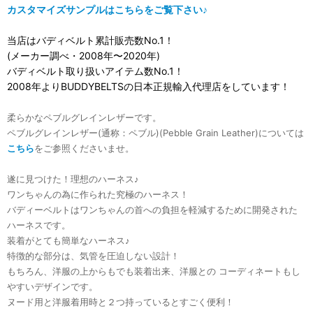
カスタマイズサンプルはこちらをご覧下さい♪
当店はバディベルト累計販売数No.1！
(メーカー調べ・2008年〜2020年)
バディベルト取り扱いアイテム数No.1！
2008年よりBUDDYBELTSの日本正規輸入代理店をしています！
柔らかなペブルグレインレザーです。
ペブルグレインレザー(通称：ペブル)(Pebble Grain Leather)については
こちら
をご参照くださいませ。
遂に見つけた！理想のハーネス♪
ワンちゃんの為に作られた究極のハーネス！
バディーベルトはワンちゃんの首への負担を軽減するために開発された
ハーネスです。
装着がとても簡単なハーネス♪
特徴的な部分は、気管を圧迫しない設計！
もちろん、洋服の上からもでも装着出来、洋服との コーディネートもし
やすいデザインです。
ヌード用と洋服着用時と２つ持っているとすごく便利！