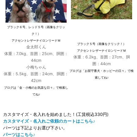
ブラック６号、レッド５号（画像をクリッ
ク！）
アクセントレザーナイロンリードＭ
ブラック５号（画像をクリック！）
金太郎くん
アクセントレザーナイロンリードＭ
体重：7.0kg、首囲：25cm、胴囲：
体重：6.2kg、首囲：27cm、胴
44cm
囲：44cm
小梅ちゃん
ブログは「お留守番犬・ホッピーの日々」で検
体重：5.5kg、首囲：24cm、胴囲：
索してね♪
42cm
ブログは「金・小梅のお気楽な日々」で検索し
てね♪
カスタマイズ・名入れを始めました！(工賃税込330円)
カスタマイズ・名入れご依頼のカートはこちら♪
パーツは下記よりお選び下さい。
パーツはこちら♪