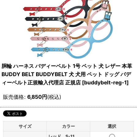
胴輪 ハーネス バディーベルト 1号 ペット 犬 レザー 本革
BUDDY BELT BUDDYBELT 犬 犬用 ペット ドッグ バデ
ィーベルト正規輸入代理店 正規店
[
buddybelt-reg-1
]
販売価格
:
6,850
円
(税込)
サイズ
カラー
選択
レッド__S-11__