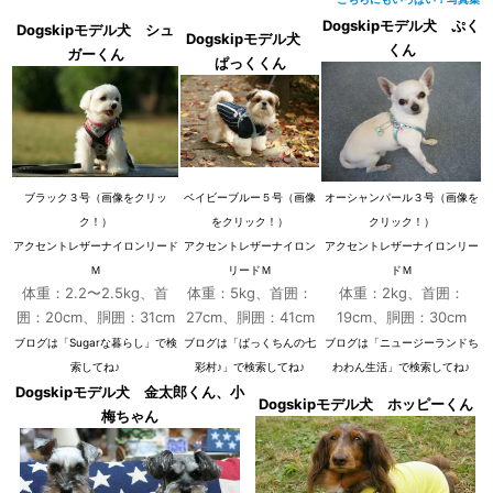
Dogskipモデル犬 ぷく
Dogskipモデル犬 シュ
Dogskipモデル犬
くん
ガーくん
ぱっくくん
ブラック３号（画像をクリッ
ベイビーブルー５号（画像
オーシャンパール３号（画像を
ク！）
をクリック！）
クリック！）
アクセントレザーナイロンリード
アクセントレザーナイロン
アクセントレザーナイロンリー
Ｍ
リードＭ
ドＭ
体重：2.2〜2.5kg、首
体重：5kg、首囲：
体重：2kg、首囲：
囲：20cm、胴囲：31cm
27cm、胴囲：41cm
19cm、胴囲：30cm
ブログは「Sugarな暮らし」で検
ブログは「ぱっくちんの七
ブログは「ニュージーランドち
索してね♪
彩村♪」で検索してね♪
わわん生活」で検索してね♪
Dogskipモデル犬 金太郎くん、小
Dogskipモデル犬 ホッピーくん
梅ちゃん