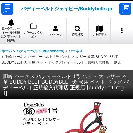
バディーベルトジェイピー/Buddybelts.jp
メニュー
カート
日本全国のバデ
ィーベルト取扱
カラーコレクシ
マイページ
商品検索
ご利用案内
店(バディベルト
ョン
取扱店)
ホーム
>
バディーベルト(Buddybelts)
>
ハーネス
>
胴輪 ハーネス バディーベルト 1号 ペット 犬 レザー 本革 BUDDY BELT
BUDDYBELT 犬 犬用 ペット ドッグ バディーベルト正規輸入代理店 正規店
胴輪 ハーネス バディーベルト 1号 ペット 犬 レザー 本
革 BUDDY BELT BUDDYBELT 犬 犬用 ペット ドッグ バ
ディーベルト正規輸入代理店 正規店
[
buddybelt-reg-
1
]