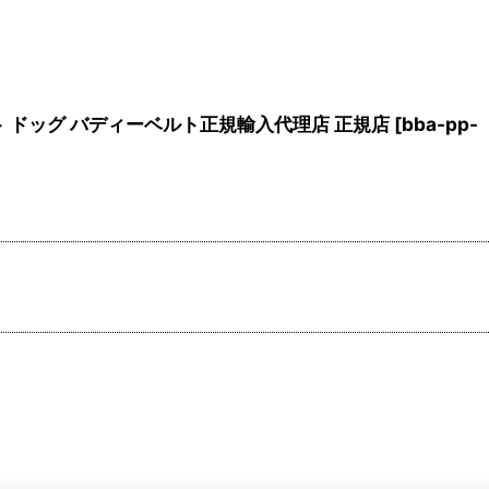
 ペット ドッグ バディーベルト正規輸入代理店 正規店
[
bba-pp-