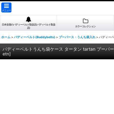
メニュー
日本全国のバディーベルト取扱店(バディベルト取扱
カラーコレクション
店)
ホーム
>
バディーベルト(Buddybelts)
>
プーパース・うんち袋入れ
>
バディーベル
バディーベルトうんち袋ケース タータン tartan プーパース 
etn
]