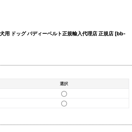
ベルト 犬用 ドッグ バディーベルト正規輸入代理店 正規店
[
bb-
選択