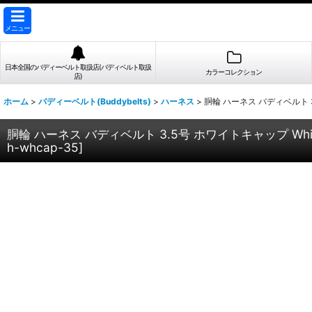
メニュー
日本全国のバディーベルト取扱店(バディベルト取扱
カラーコレクション
店)
ホーム
>
バディーベルト(Buddybelts)
>
ハーネス
>
胴輪 ハーネス バディベルト 3
胴輪 ハーネス バディベルト 3.5号 ホワイトキャップ Whi
h-whcap-35
]