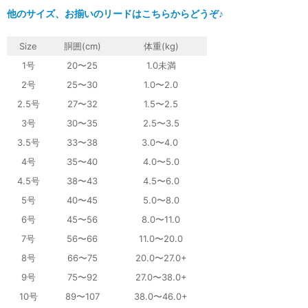
他のサイズ、お揃いのリードはこちらからどうぞ♪
Size
胴囲(cm)
体重
(kg)
1号
20〜25
1.0未満
2号
25〜30
1.0〜2.0
2.5号
27〜32
1.5〜2.5
3号
30〜35
2.5〜3.5
3.5号
33〜38
3.0〜4.0
4号
35〜40
4.0〜5.0
4.5号
38〜43
4.5〜6.0
5号
40〜45
5.0〜8.0
6号
45〜56
8.0〜11.0
7号
56〜66
11.0〜20.0
8号
66〜75
20.0〜27.0+
9号
75〜92
27.0〜38.0+
10号
89〜107
38.0〜46.0+