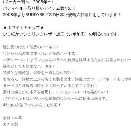
(メーカー調べ・2008年〜)
バディベルト取り扱いアイテム数No.1！
2008年よりBUDDYBELTSの日本正規輸入代理店をしています！
★ホワイトキャップ★
少し細かいシュリンクレザー加工（シボ加工）の明るい白です。
遂に見つけた！理想のハーネス♪
ワンちゃんの為に作られた究極のハーネス！
バディーベルトはワンちゃんの首への負担を軽減するために開発されたハ
装着がとても簡単なハーネス♪
特徴的な部分は、気管を圧迫しない設計！
もちろん、洋服の上からもでも装着出来、洋服とのコーディネートもしや
ヌード用と洋服着用時と２つ持っているとすごく便利！
素材は柔らかな本革を使用し、アクセントのロゴも格好いい！
バディベルトはいろいろな種類のワンちゃんに使用出来ます。
45kgの大型ワンちゃんにも対応！
素材：本革
カナダ製