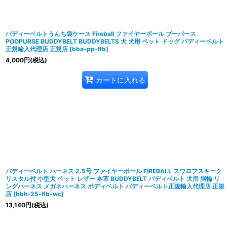
バディーベルトうんち袋ケース Fireball ファイヤーボール プーパース
POOPURSE BUDDYBELT BUDDYBELTS 犬 犬用 ペット ドッグ バディーベルト
正規輸入代理店 正規店
[
bba-pp-lfb
]
4,000
円
(税込)
カートに入れる
バディーベルト ハーネス 2.5号 ファイヤーボール FIREBALL スワロフスキーク
リスタル付 小型犬 ペット レザー 本革 BUDDYBELT バディベルト 犬用 胴輪 リ
ングハーネス メガネハーネス ボディベルト バディーベルト正規輸入代理店 正規
店
[
bbh-25-lfb-wc
]
13,140
円
(税込)