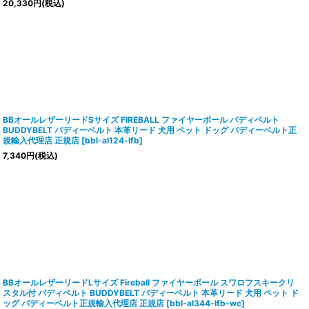
20,330
円
(税込)
BBオールレザーリードSサイズ FIREBALL ファイヤーボール バディベルト
BUDDYBELT バディーベルト 本革リード 犬用 ペット ドッグ バディーベルト正
規輸入代理店 正規店
[
bbl-al124-lfb
]
7,340
円
(税込)
BBオールレザーリードLサイズ Fireball ファイヤーボール スワロフスキークリ
スタル付 バディベルト BUDDYBELT バディーベルト 本革リード 犬用 ペット ド
ッグ バディーベルト正規輸入代理店 正規店
[
bbl-al344-lfb-wc
]