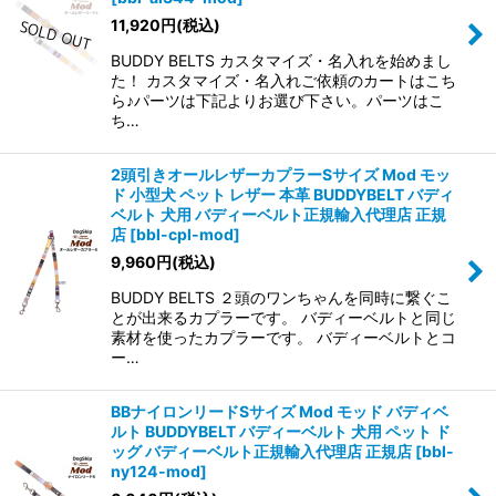
11,920
円
(税込)
BUDDY BELTS カスタマイズ・名入れを始めまし
た！ カスタマイズ・名入れご依頼のカートはこち
ら♪パーツは下記よりお選び下さい。パーツはこ
ち…
2頭引きオールレザーカプラーSサイズ Mod モッ
ド 小型犬 ペット レザー 本革 BUDDYBELT バディ
ベルト 犬用 バディーベルト正規輸入代理店 正規
店
[
bbl-cpl-mod
]
9,960
円
(税込)
BUDDY BELTS ２頭のワンちゃんを同時に繋ぐこ
とが出来るカプラーです。 バディーベルトと同じ
素材を使ったカプラーです。 バディーベルトとコ
ー…
BBナイロンリードSサイズ Mod モッド バディベ
ルト BUDDYBELT バディーベルト 犬用 ペット ド
ッグ バディーベルト正規輸入代理店 正規店
[
bbl-
ny124-mod
]