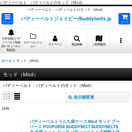
バディーベルト・バディベルトのモッド（Mod）
バディーベルト・バディベルトのモッド（Mod）
バディーベルトジェイピー/Buddybelts.jp
メニュー
カート
日本全国のバデ
ィーベルト取扱
カラーコレクシ
マイページ
商品検索
ご利用案内
店(バディベルト
ョン
取扱店)
ホーム
>
モッド（Mod）
モッド（Mod）
バディーベルト・バディベルトのモッド（Mod）
表示順変更
閉じる
24
件
表示数
:
バディーベルトうんち袋ケース Mod モッド プー
パース POOPURSE BUDDYBELT BUDDYBELTS
並び順
:
犬 犬用 ペット ドッグ バディーベルト正規輸入代