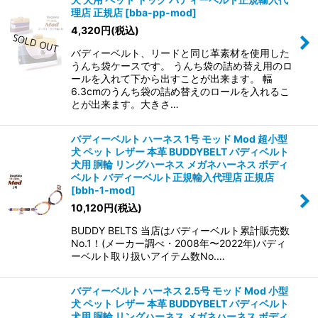
理店 正規店
[
bba-pp-mod
]
4,320
円
(税込)
絞り込む
バディーベルト、リードと同じ革素材を使用した
うんち袋ケースです。 うんち袋の詰め替え用のロ
ールを入れて下から出すことが出来ます。 幅
6.3cmのうんち袋の詰め替えのロールを入れるこ
とが出来ます。大きさ…
バディーベルト ハーネス 1号 モッド Mod 超小型
犬 ペット レザー 本革 BUDDYBELT バディベルト
犬用 胴輪 リングハーネス メガネハーネス ボディ
ベルト バディーベルト正規輸入代理店 正規店
[
bbh-1-mod
]
10,120
円
(税込)
BUDDY BELTS 当店はバディーベルト累計販売数
No.1！(メーカー調べ・2008年〜2022年)バディ
ーベルト取り扱いアイテム数No.…
バディーベルト ハーネス 2.5号 モッド Mod 小型
犬 ペット レザー 本革 BUDDYBELT バディベルト
犬用 胴輪 リングハーネス メガネハーネス ボディ