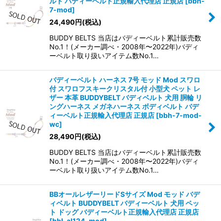
ルト バディーベルト正規輸入代理店 正規店
[
bbh-
7-mod
]
24,490
円
(税込)
BUDDY BELTS 当店はバディーベルト累計販売数
No.1！(メーカー調べ・2008年〜2022年)バディ
ーベルト取り扱いアイテム数No.1…
バディーベルト ハーネス 7号 モッド Mod スワロ
付 スワロフスキークリスタル付 小型犬 ペット レ
ザー 本革 BUDDYBELT バディベルト 犬用 胴輪 リ
ングハーネス メガネハーネス ボディベルト バデ
ィーベルト正規輸入代理店 正規店
[
bbh-7-mod-
wc
]
28,490
円
(税込)
BUDDY BELTS 当店はバディーベルト累計販売数
No.1！(メーカー調べ・2008年〜2022年)バディ
ーベルト取り扱いアイテム数No.1…
BBオールレザーリードSサイズ Mod モッド バデ
ィベルト BUDDYBELT バディーベルト 犬用 ペッ
ト ドッグ バディーベルト正規輸入代理店 正規店
[
bbl-al124-mod
]