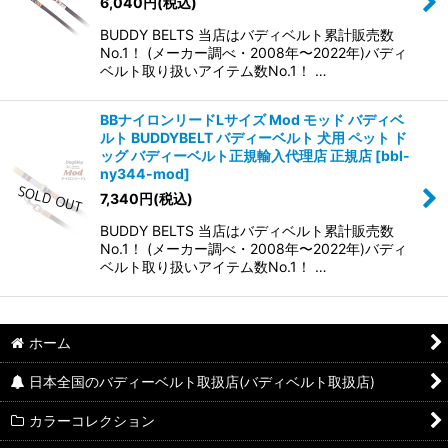
6,040
円
(税込)
BUDDY BELTS 当店はバディベルト累計販売数
No.1！ (メーカー調べ・2008年〜2022年)バディ
ベルト取り扱いアイテム数No.1！ …
BBナイロンリードLサイズ Mod モッド バディベ
ルト BUDDYBELT バディーベルト 犬用 ペット ド
ッグ バディーベルト正規輸入代理店 正規店
[
bbl-
ny344-mod
]
7,340
円
(税込)
BUDDY BELTS 当店はバディベルト累計販売数
No.1！ (メーカー調べ・2008年〜2022年)バディ
ベルト取り扱いアイテム数No.1！ …
ホーム
日本全国のバディーベルト取扱店(バディベルト取扱店)
カラーコレクション