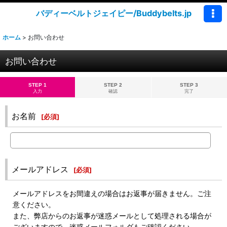
バディーベルトジェイピー/Buddybelts.jp
ホーム
>
お問い合わせ
お問い合わせ
STEP 1
STEP 2
STEP 3
入力
確認
完了
お名前
[
必須
]
メールアドレス
[
必須
]
メールアドレスをお間違えの場合はお返事が届きません。ご注
意ください。
また、弊店からのお返事が迷惑メールとして処理される場合が
ございますので、迷惑メールフォルダもご確認ください。