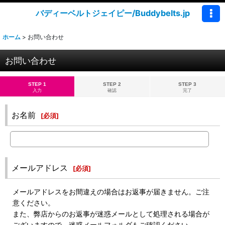
バディーベルトジェイピー/Buddybelts.jp
ホーム
>
お問い合わせ
お問い合わせ
STEP 1
STEP 2
STEP 3
入力
確認
完了
お名前
[
必須
]
メールアドレス
[
必須
]
メールアドレスをお間違えの場合はお返事が届きません。ご注
意ください。
また、弊店からのお返事が迷惑メールとして処理される場合が
ございますので、迷惑メールフォルダもご確認ください。